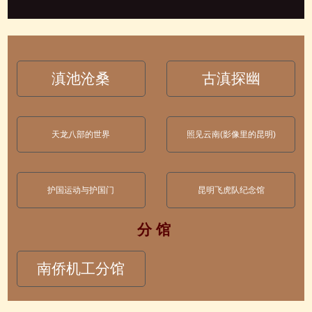
滇池沧桑
古滇探幽
天龙八部的世界
照见云南(影像里的昆明)
护国运动与护国门
昆明飞虎队纪念馆
分 馆
南侨机工分馆