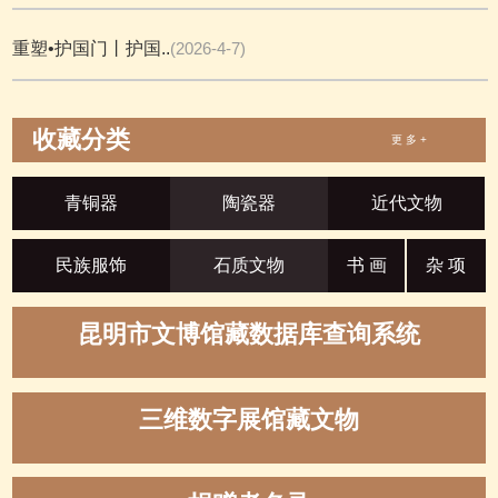
重塑•护国门丨护国..
(2026-4-7)
收藏分类
更 多 +
青铜器
陶瓷器
近代文物
民族服饰
石质文物
书 画
杂 项
昆明市文博馆藏数据库查询系统
三维数字展馆藏文物