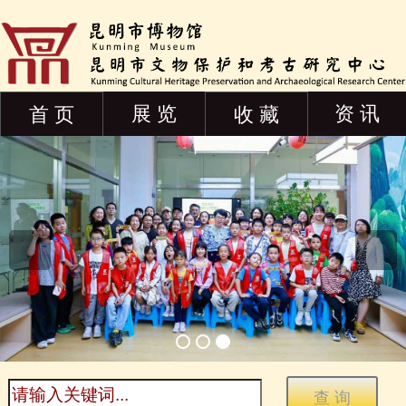
展 览
资 讯
首 页
收 藏