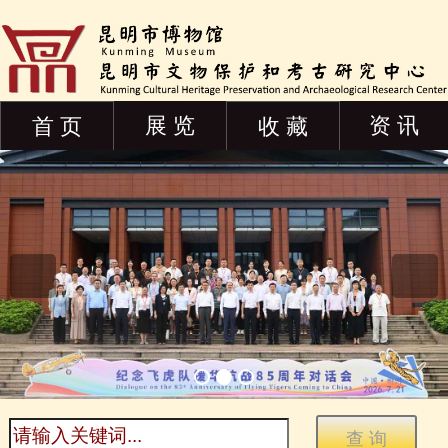
展 览
资 讯
首 页
收 藏