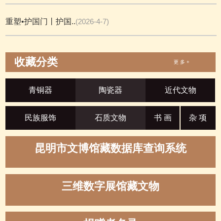
重塑•护国门丨护国..
(2026-4-7)
收藏分类
更 多 +
青铜器
陶瓷器
近代文物
民族服饰
石质文物
书 画
杂 项
昆明市文博馆藏数据库查询系统
三维数字展馆藏文物