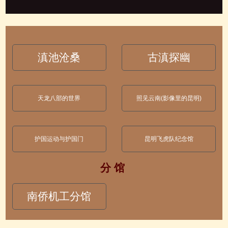
滇池沧桑
古滇探幽
天龙八部的世界
照见云南(影像里的昆明)
护国运动与护国门
昆明飞虎队纪念馆
分 馆
南侨机工分馆