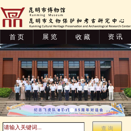
展 览
资 讯
首 页
收 藏