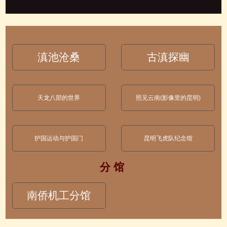
滇池沧桑
古滇探幽
天龙八部的世界
照见云南(影像里的昆明)
护国运动与护国门
昆明飞虎队纪念馆
分 馆
南侨机工分馆