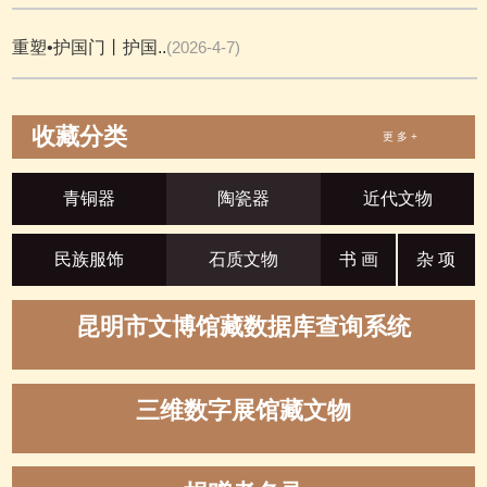
重塑•护国门丨护国..
(2026-4-7)
收藏分类
更 多 +
青铜器
陶瓷器
近代文物
民族服饰
石质文物
书 画
杂 项
昆明市文博馆藏数据库查询系统
三维数字展馆藏文物