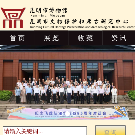
展 览
资 讯
首 页
收 藏