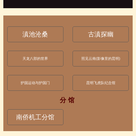
滇池沧桑
古滇探幽
天龙八部的世界
照见云南(影像里的昆明)
护国运动与护国门
昆明飞虎队纪念馆
分 馆
南侨机工分馆