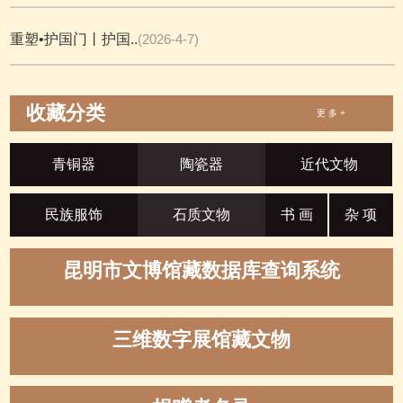
重塑•护国门丨护国..
(2026-4-7)
收藏分类
更 多 +
青铜器
陶瓷器
近代文物
民族服饰
石质文物
书 画
杂 项
昆明市文博馆藏数据库查询系统
三维数字展馆藏文物