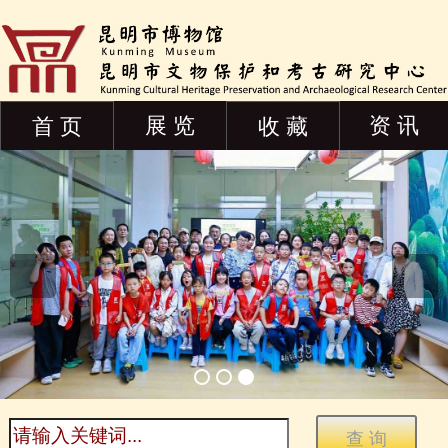
展 览
资 讯
首 页
收 藏