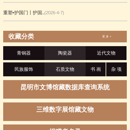
重塑•护国门丨护国..
(2026-4-7)
收藏分类
更 多 +
青铜器
陶瓷器
近代文物
民族服饰
石质文物
书 画
杂 项
昆明市文博馆藏数据库查询系统
三维数字展馆藏文物