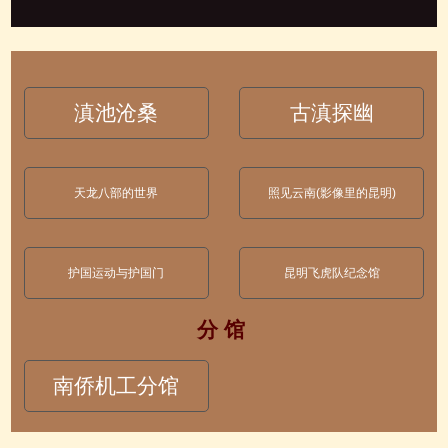
滇池沧桑
古滇探幽
天龙八部的世界
照见云南(影像里的昆明)
护国运动与护国门
昆明飞虎队纪念馆
分 馆
南侨机工分馆