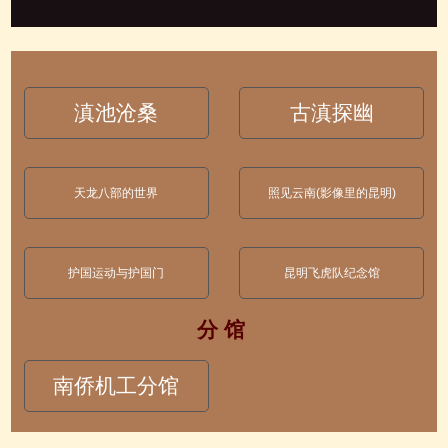
滇池沧桑
古滇探幽
天龙八部的世界
照见云南(影像里的昆明)
护国运动与护国门
昆明飞虎队纪念馆
分 馆
南侨机工分馆