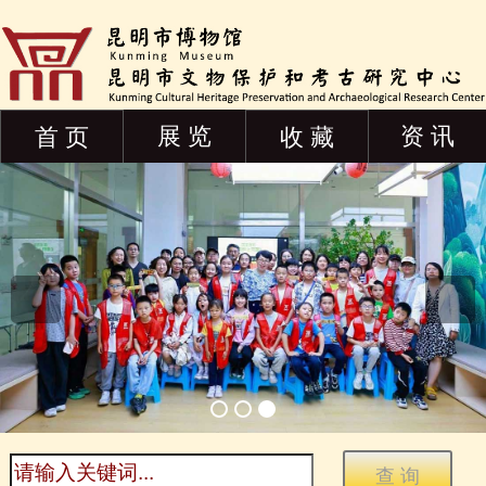
展 览
资 讯
首 页
收 藏