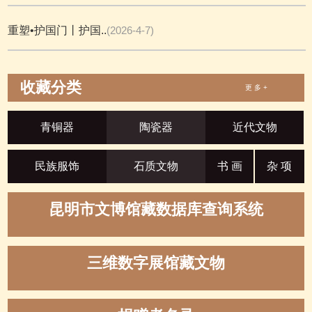
重塑•护国门丨护国..
(2026-4-7)
收藏分类
更 多 +
青铜器
陶瓷器
近代文物
民族服饰
石质文物
书 画
杂 项
昆明市文博馆藏数据库查询系统
三维数字展馆藏文物