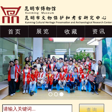
展 览
资 讯
首 页
收 藏