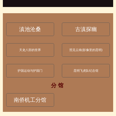
滇池沧桑
古滇探幽
天龙八部的世界
照见云南(影像里的昆明)
护国运动与护国门
昆明飞虎队纪念馆
分 馆
南侨机工分馆