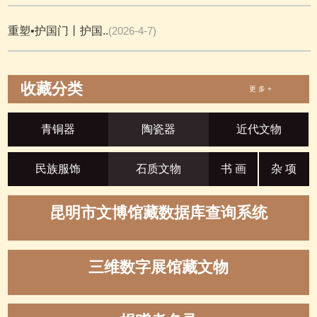
重塑•护国门丨护国..
(2026-4-7)
收藏分类
更 多 +
青铜器
陶瓷器
近代文物
民族服饰
石质文物
书 画
杂 项
昆明市文博馆藏数据库查询系统
三维数字展馆藏文物