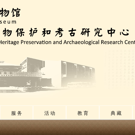
服 务
活 动
教 育
典 藏