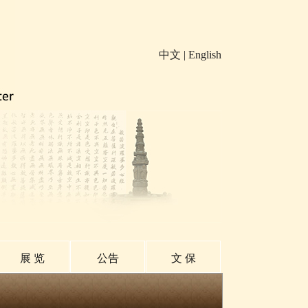
中文
|
English
展 览
公告
文 保