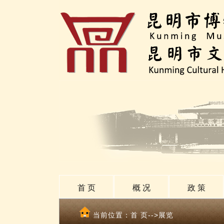
首 页
概 况
政 策
当前位置：
首 页
-->展览