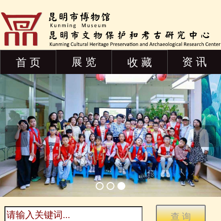
展 览
资 讯
首 页
收 藏