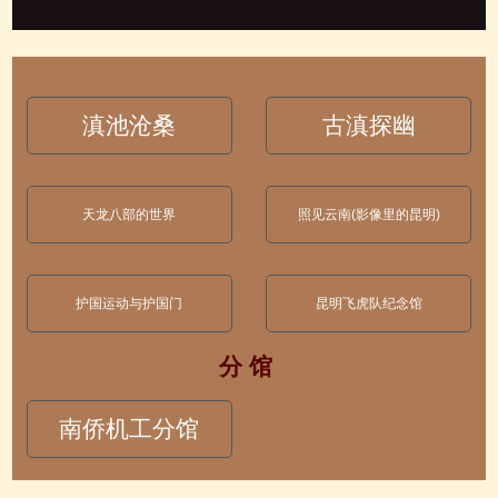
滇池沧桑
古滇探幽
天龙八部的世界
照见云南(影像里的昆明)
护国运动与护国门
昆明飞虎队纪念馆
分 馆
南侨机工分馆