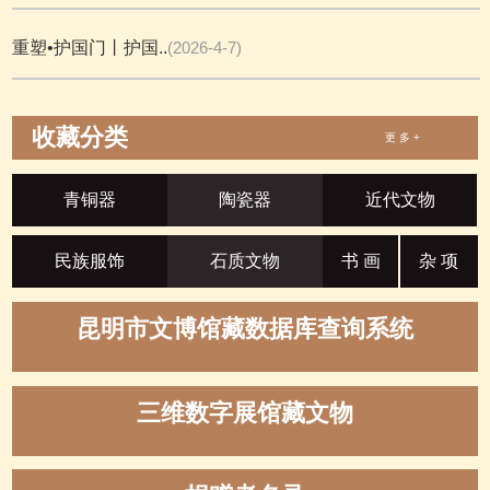
重塑•护国门丨护国..
(2026-4-7)
收藏分类
更 多 +
青铜器
陶瓷器
近代文物
民族服饰
石质文物
书 画
杂 项
昆明市文博馆藏数据库查询系统
三维数字展馆藏文物