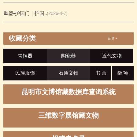
重塑•护国门丨护国..
(2026-4-7)
收藏分类
更 多 +
青铜器
陶瓷器
近代文物
民族服饰
石质文物
书 画
杂 项
昆明市文博馆藏数据库查询系统
三维数字展馆藏文物