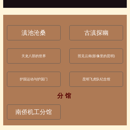
滇池沧桑
古滇探幽
天龙八部的世界
照见云南(影像里的昆明)
护国运动与护国门
昆明飞虎队纪念馆
分 馆
南侨机工分馆