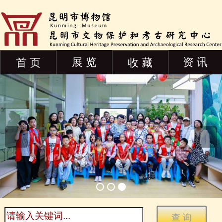
展 览
资 讯
首 页
收 藏