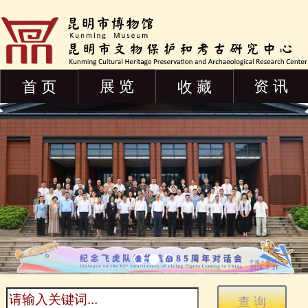
展 览
资 讯
首 页
收 藏