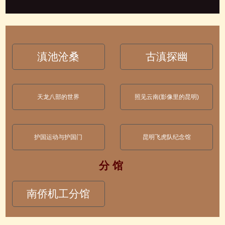
滇池沧桑
古滇探幽
天龙八部的世界
照见云南(影像里的昆明)
护国运动与护国门
昆明飞虎队纪念馆
分 馆
南侨机工分馆