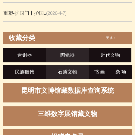
重塑•护国门丨护国..
(2026-4-7)
收藏分类
更 多 +
青铜器
陶瓷器
近代文物
民族服饰
石质文物
书 画
杂 项
昆明市文博馆藏数据库查询系统
三维数字展馆藏文物