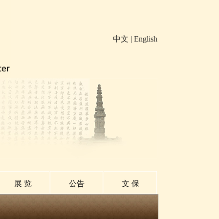
中文
|
English
展 览
公告
文 保