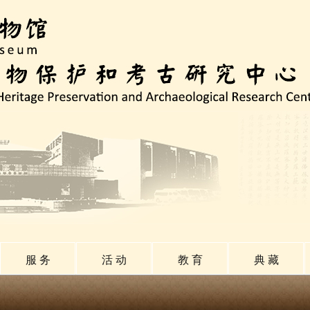
服 务
活 动
教 育
典 藏