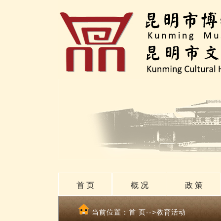
首 页
概 况
政 策
当前位置：
首 页
-->教育活动