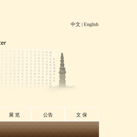
中文
|
English
展 览
公告
文 保