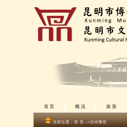
首 页
概 况
政 策
当前位置：
首 页
-->活动预告