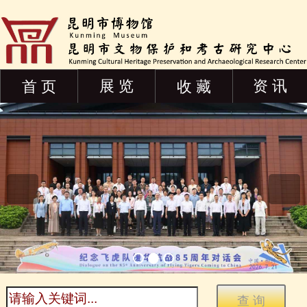
展 览
资 讯
首 页
收 藏