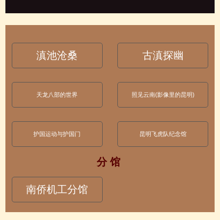
滇池沧桑
古滇探幽
天龙八部的世界
照见云南(影像里的昆明)
护国运动与护国门
昆明飞虎队纪念馆
分 馆
南侨机工分馆