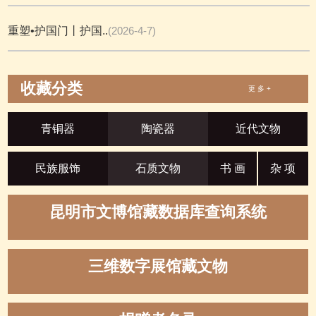
重塑•护国门丨护国..
(2026-4-7)
收藏分类
更 多 +
青铜器
陶瓷器
近代文物
民族服饰
石质文物
书 画
杂 项
昆明市文博馆藏数据库查询系统
三维数字展馆藏文物