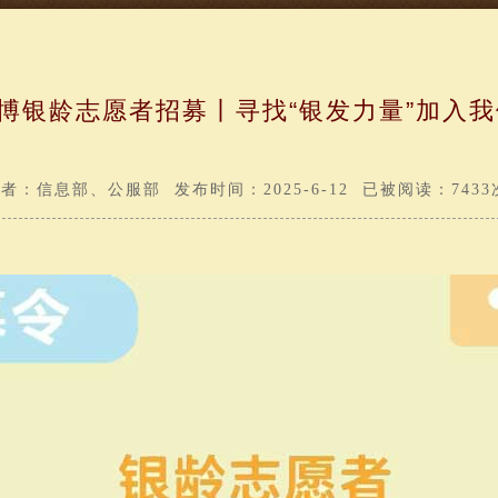
博银龄志愿者招募丨寻找“银发力量”加入我
者：信息部、公服部 发布时间：2025-6-12 已被阅读：7433