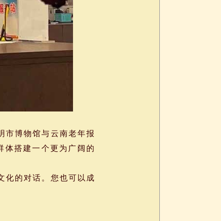
明市博物馆与云南老年报
群体搭建一个更为广阔的
。
文化的对话。您也可以成