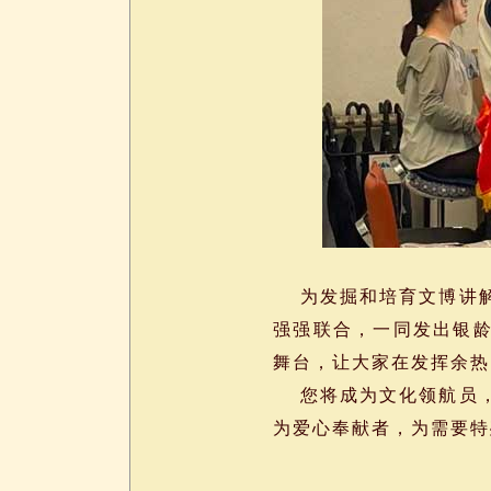
为发掘和培育文博讲解
强强联合，一同发出银
舞台，让大家在发挥余热
您将成为文化领航员，
为爱心奉献者，为需要特