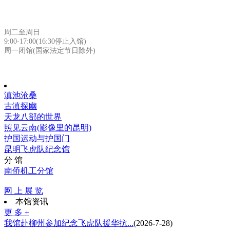
周二至周日
9:00-17:00(16:30停止入馆)
周一闭馆(国家法定节日除外)
滇池沧桑
古滇探幽
天龙八部的世界
照见云南(影像里的昆明)
护国运动与护国门
昆明飞虎队纪念馆
分 馆
南侨机工分馆
网 上 展 览
本馆资讯
更 多 +
我馆赴柳州参加纪念飞虎队援华抗...
(2026-7-28)