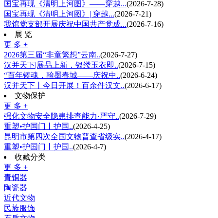
国宝再现《清明上河图》——穿越...
(2026-7-28)
国宝再现《清明上河图》| 穿越...
(2026-7-21)
我馆党支部开展庆祝中国共产党成...
(2026-7-16)
展 览
更 多 +
2026第三届“非童繁想”云南..
(2026-7-27)
汉并天下|展品上新，银缕玉衣即..
(2026-7-15)
“百年铸魂，翰墨春城——庆祝中..
(2026-6-24)
汉并天下丨今日开展！百余件汉文..
(2026-6-17)
文物保护
更 多 +
强化文物安全隐患排查能力·严守..
(2026-7-29)
重塑•护国门丨护国..
(2026-4-25)
昆明市第四次全国文物普查省级实..
(2026-4-17)
重塑•护国门丨护国..
(2026-4-7)
收藏分类
更 多 +
青铜器
陶瓷器
近代文物
民族服饰