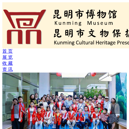
首 页
展 览
收 藏
资 讯