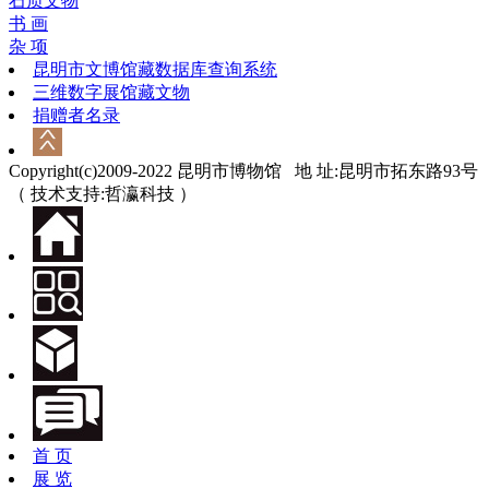
石质文物
书 画
杂 项
昆明市文博馆藏数据库查询系统
三维数字展馆藏文物
捐赠者名录
Copyright(c)2009-2022 昆明市博物馆 地 址:昆明市拓东路93号
（ 技术支持:哲瀛科技 ）
首 页
展 览