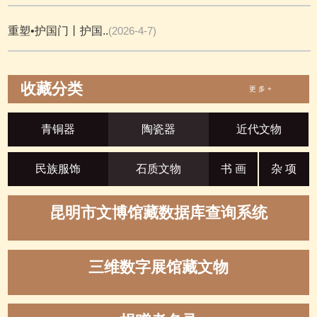
重塑•护国门丨护国..
(2026-4-7)
收藏分类
更 多 +
青铜器
陶瓷器
近代文物
民族服饰
石质文物
书 画
杂 项
昆明市文博馆藏数据库查询系统
三维数字展馆藏文物