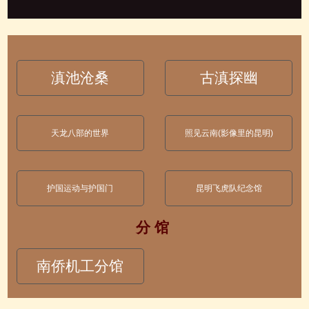
滇池沧桑
古滇探幽
天龙八部的世界
照见云南(影像里的昆明)
护国运动与护国门
昆明飞虎队纪念馆
分 馆
南侨机工分馆