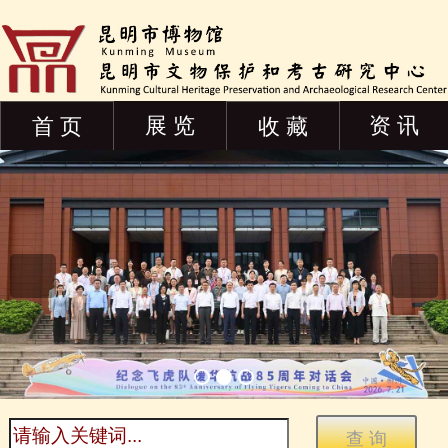
展 览
资 讯
首 页
收 藏