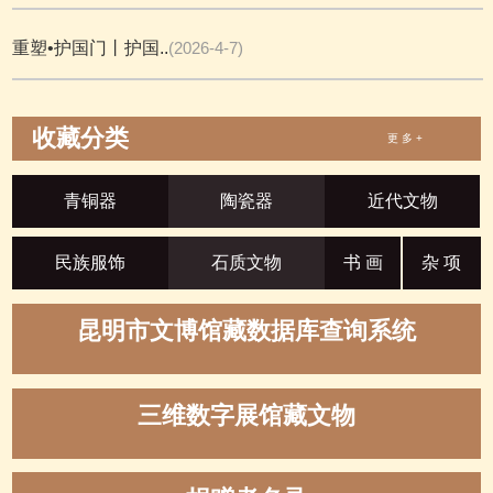
重塑•护国门丨护国..
(2026-4-7)
收藏分类
更 多 +
青铜器
陶瓷器
近代文物
民族服饰
石质文物
书 画
杂 项
昆明市文博馆藏数据库查询系统
三维数字展馆藏文物