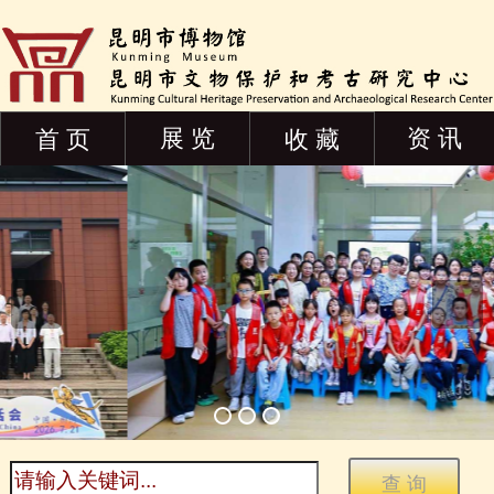
展 览
资 讯
首 页
收 藏