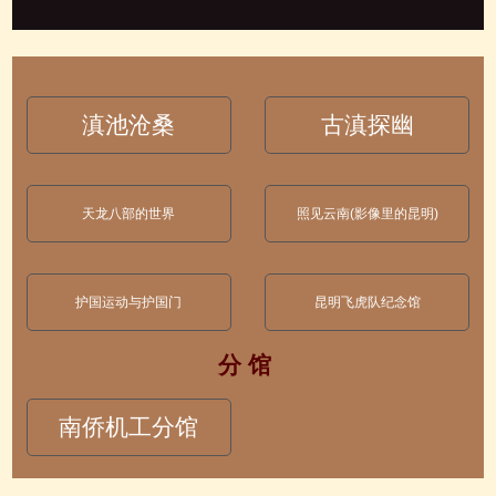
滇池沧桑
古滇探幽
天龙八部的世界
照见云南(影像里的昆明)
护国运动与护国门
昆明飞虎队纪念馆
分 馆
南侨机工分馆