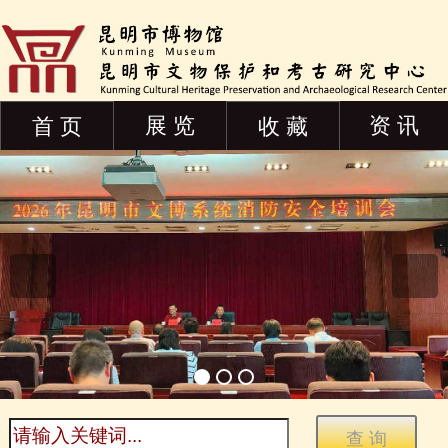
展 览
资 讯
首 页
收 藏