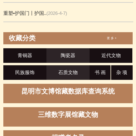
重塑•护国门丨护国..
(2026-4-7)
收藏分类
更 多 +
青铜器
陶瓷器
近代文物
民族服饰
石质文物
书 画
杂 项
昆明市文博馆藏数据库查询系统
三维数字展馆藏文物