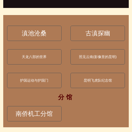
滇池沧桑
古滇探幽
天龙八部的世界
照见云南(影像里的昆明)
护国运动与护国门
昆明飞虎队纪念馆
分 馆
南侨机工分馆