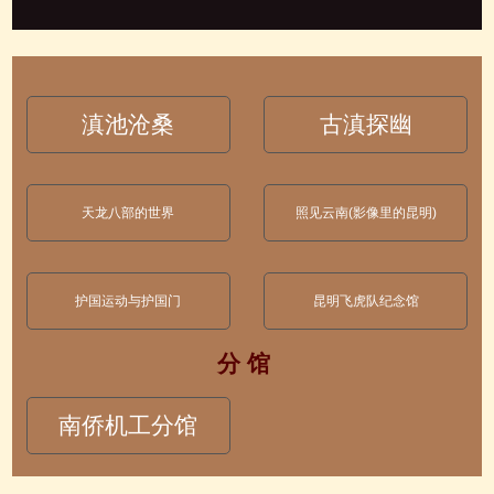
滇池沧桑
古滇探幽
天龙八部的世界
照见云南(影像里的昆明)
护国运动与护国门
昆明飞虎队纪念馆
分 馆
南侨机工分馆