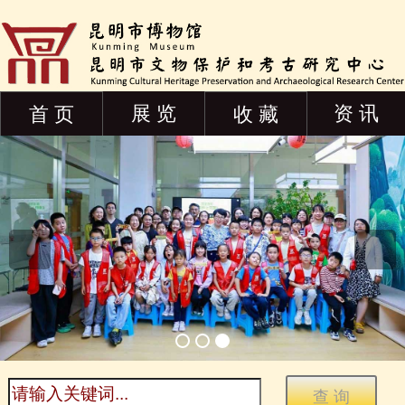
展 览
资 讯
首 页
收 藏