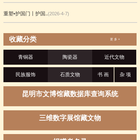
重塑•护国门丨护国..
(2026-4-7)
收藏分类
更 多 +
青铜器
陶瓷器
近代文物
民族服饰
石质文物
书 画
杂 项
昆明市文博馆藏数据库查询系统
三维数字展馆藏文物