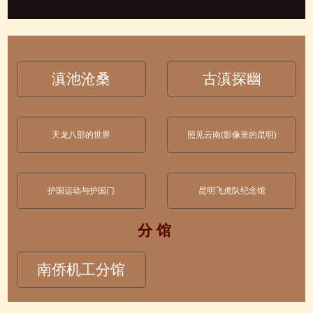
滇池沧桑
古滇探幽
天龙八部的世界
照见云南(影像里的昆明)
护国运动与护国门
昆明飞虎队纪念馆
分 馆
南侨机工分馆