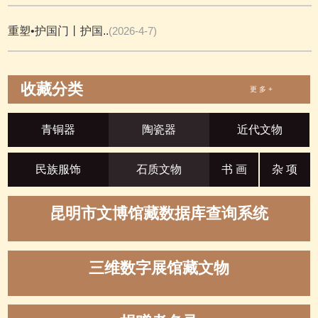
重塑•护国门丨护国..
(2026-4-7)
收藏分类
更 多 +
青铜器
陶瓷器
近代文物
民族服饰
石质文物
书 画
杂 项
昆明市文博馆藏数据库查询系统
三维数字展馆藏文物