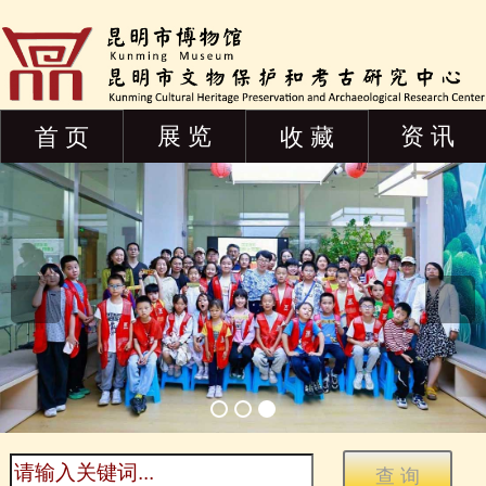
展 览
资 讯
首 页
收 藏