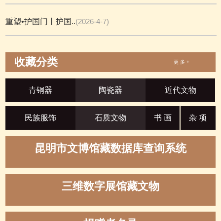
重塑•护国门丨护国..
(2026-4-7)
收藏分类
更 多 +
青铜器
陶瓷器
近代文物
民族服饰
石质文物
书 画
杂 项
昆明市文博馆藏数据库查询系统
三维数字展馆藏文物