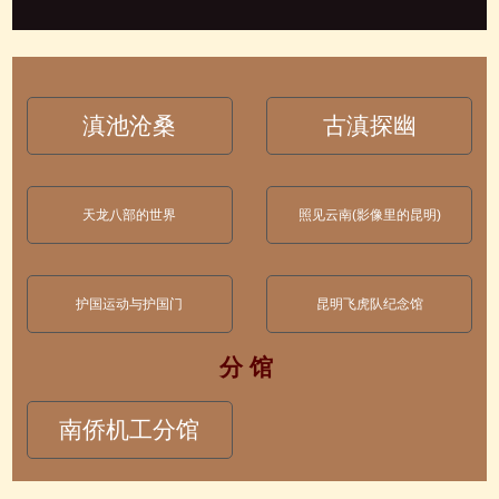
滇池沧桑
古滇探幽
天龙八部的世界
照见云南(影像里的昆明)
护国运动与护国门
昆明飞虎队纪念馆
分 馆
南侨机工分馆