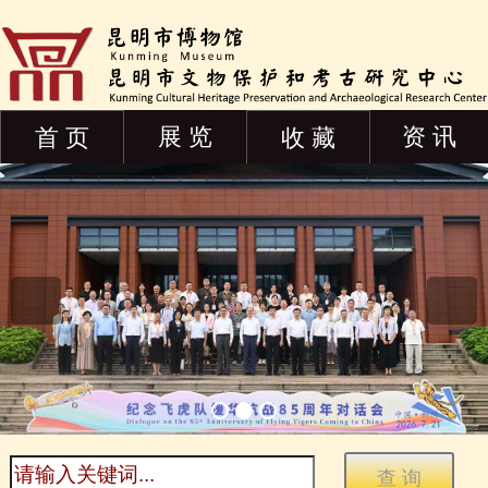
展 览
资 讯
首 页
收 藏