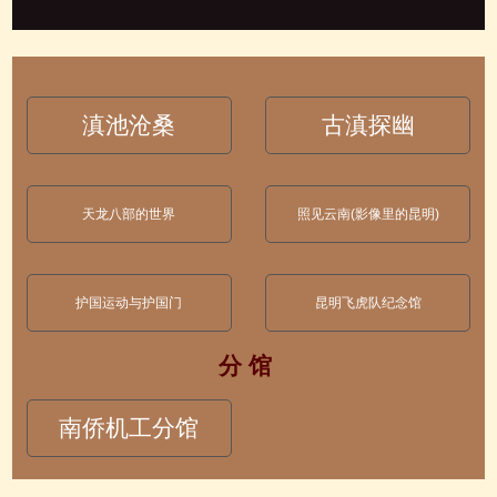
滇池沧桑
古滇探幽
天龙八部的世界
照见云南(影像里的昆明)
护国运动与护国门
昆明飞虎队纪念馆
分 馆
南侨机工分馆