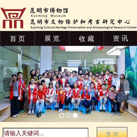
展 览
资 讯
首 页
收 藏