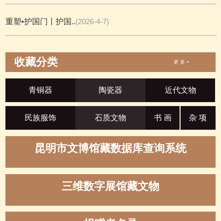
重塑•护国门丨护国..
(2026-4-7)
收藏分类
更 多 +
青铜器
陶瓷器
近代文物
民族服饰
石质文物
书 画
杂 项
昆明市文博馆藏数据库查询系统
三维数字展馆藏文物