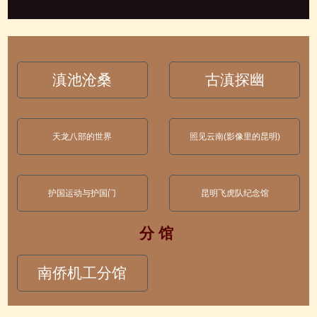
滇池沧桑
古滇探幽
天龙八部的世界
照见云南(影像里的昆明)
护国运动与护国门
昆明飞虎队纪念馆
分 馆
南侨机工分馆