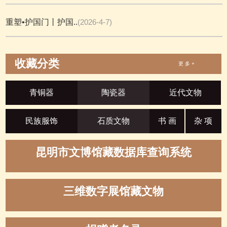
重塑•护国门丨护国..
(2026-4-7)
收藏分类
更 多 +
青铜器
陶瓷器
近代文物
民族服饰
石质文物
书 画
杂 项
昆明市文博馆藏数据库查询系统
三维数字展馆藏文物