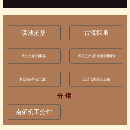
滇池沧桑
古滇探幽
天龙八部的世界
照见云南(影像里的昆明)
护国运动与护国门
昆明飞虎队纪念馆
分 馆
南侨机工分馆