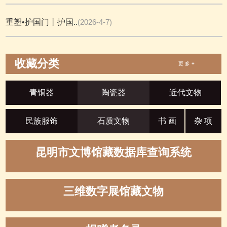
重塑•护国门丨护国..
(2026-4-7)
收藏分类
更 多 +
青铜器
陶瓷器
近代文物
民族服饰
石质文物
书 画
杂 项
昆明市文博馆藏数据库查询系统
三维数字展馆藏文物