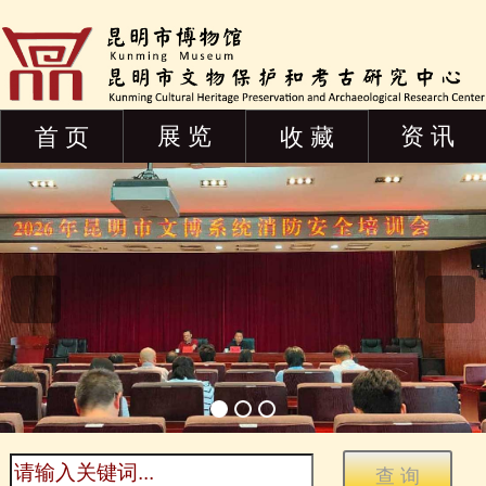
展 览
资 讯
首 页
收 藏