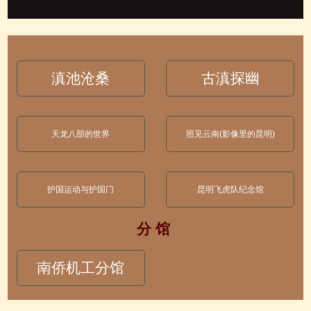
滇池沧桑
古滇探幽
天龙八部的世界
照见云南(影像里的昆明)
护国运动与护国门
昆明飞虎队纪念馆
分 馆
南侨机工分馆