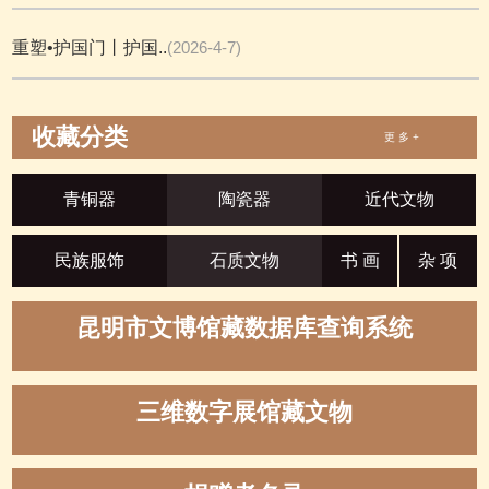
重塑•护国门丨护国..
(2026-4-7)
收藏分类
更 多 +
青铜器
陶瓷器
近代文物
民族服饰
石质文物
书 画
杂 项
昆明市文博馆藏数据库查询系统
三维数字展馆藏文物