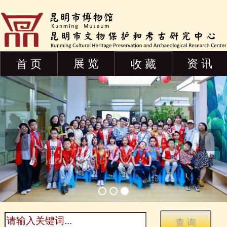
展 览
资 讯
首 页
收 藏