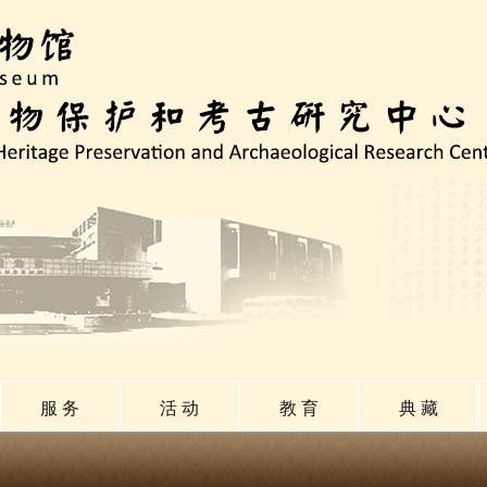
服 务
活 动
教 育
典 藏