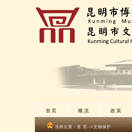
首 页
概 况
政 策
当前位置：
首 页
-->文物保护