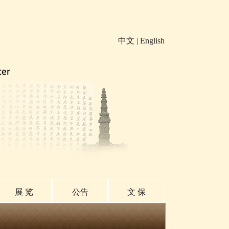
中文
|
English
展 览
公告
文 保