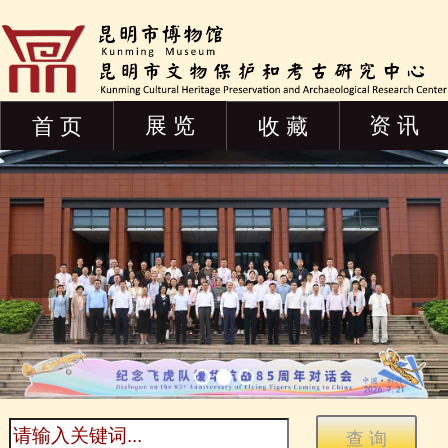
展 览
资 讯
首 页
收 藏