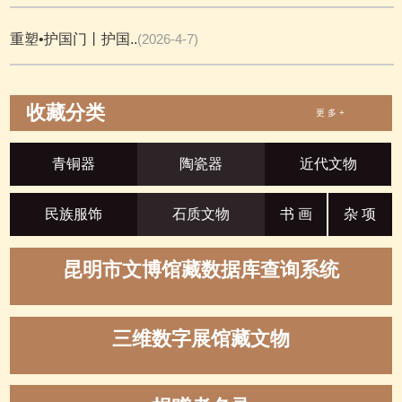
重塑•护国门丨护国..
(2026-4-7)
收藏分类
更 多 +
青铜器
陶瓷器
近代文物
民族服饰
石质文物
书 画
杂 项
昆明市文博馆藏数据库查询系统
三维数字展馆藏文物