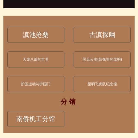
滇池沧桑
古滇探幽
天龙八部的世界
照见云南(影像里的昆明)
护国运动与护国门
昆明飞虎队纪念馆
分 馆
南侨机工分馆