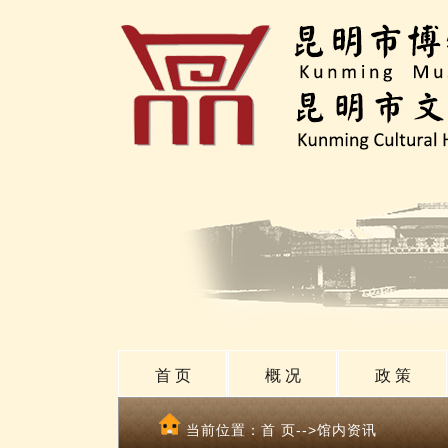
首 页
概 况
政 策
当前位置：
首 页
-->馆内资讯