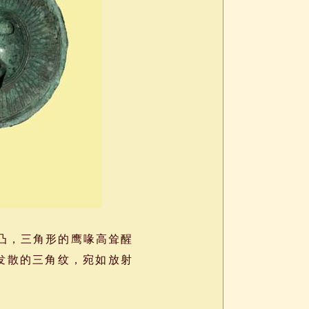
凸，三角形的鹰喙高耸醒
发散的三角纹，宛如放射