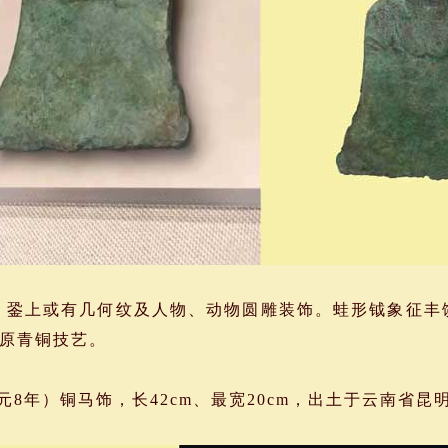
銎上或有几何纹及人物、动物圆雕装饰。蛙形钺象征丰
原青铜技艺。
元8年）铜马饰，长42cm、最宽20cm，出土于云南省