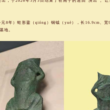
出，于2026年5月5日结束了在南宁的巡回“演出”。
元8年）蛙形銎（qióng）铜钺（yuè），长16.9cm、宽9
墓地。