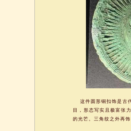
这件圆形铜扣饰是古代
目，形态写实且极富张
的光芒。三角纹之外再饰