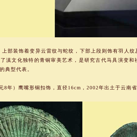
上部装饰着变异云雷纹与蛇纹，下部上段则饰有羽人纹
显了滇文化独特的青铜审美艺术，是研究古代马具演变和
的典型代表。
元8年）鹰嘴形铜扣饰，直径16cm，2002年出土于云