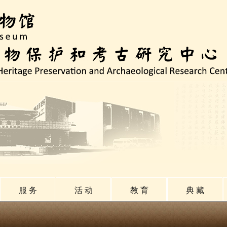
服 务
活 动
教 育
典 藏