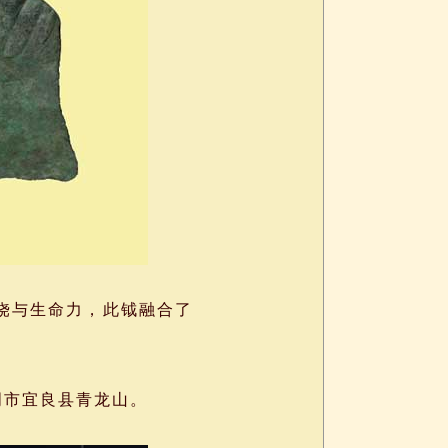
饶与生命力，此钺融合了
昆明市宜良县青龙山。