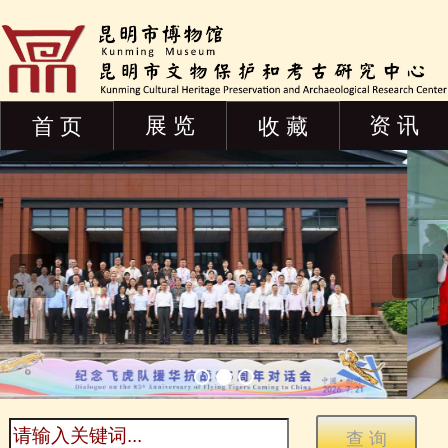
展 览
资 讯
首 页
收 藏