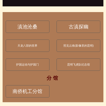
滇池沧桑
古滇探幽
天龙八部的世界
照见云南(影像里的昆明)
护国运动与护国门
昆明飞虎队纪念馆
分 馆
南侨机工分馆