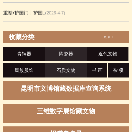
重塑•护国门丨护国..
(2026-4-7)
收藏分类
更 多 +
青铜器
陶瓷器
近代文物
民族服饰
石质文物
书 画
杂 项
昆明市文博馆藏数据库查询系统
三维数字展馆藏文物