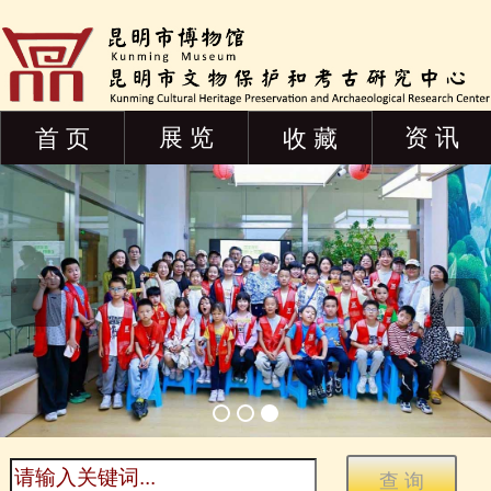
展 览
资 讯
首 页
收 藏