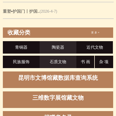
重塑•护国门丨护国..
(2026-4-7)
收藏分类
更 多 +
青铜器
陶瓷器
近代文物
民族服饰
石质文物
书 画
杂 项
昆明市文博馆藏数据库查询系统
三维数字展馆藏文物