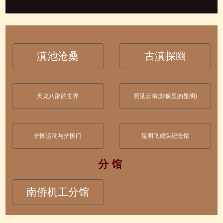
滇池沧桑
古滇探幽
天龙八部的世界
照见云南(影像里的昆明)
护国运动与护国门
昆明飞虎队纪念馆
分 馆
南侨机工分馆