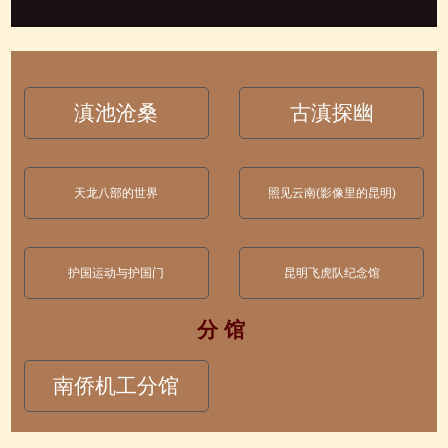
滇池沧桑
古滇探幽
天龙八部的世界
照见云南(影像里的昆明)
护国运动与护国门
昆明飞虎队纪念馆
分 馆
南侨机工分馆