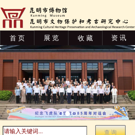
展 览
资 讯
首 页
收 藏