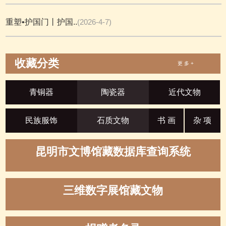
重塑•护国门丨护国..
(2026-4-7)
收藏分类
更 多 +
青铜器
陶瓷器
近代文物
民族服饰
石质文物
书 画
杂 项
昆明市文博馆藏数据库查询系统
三维数字展馆藏文物