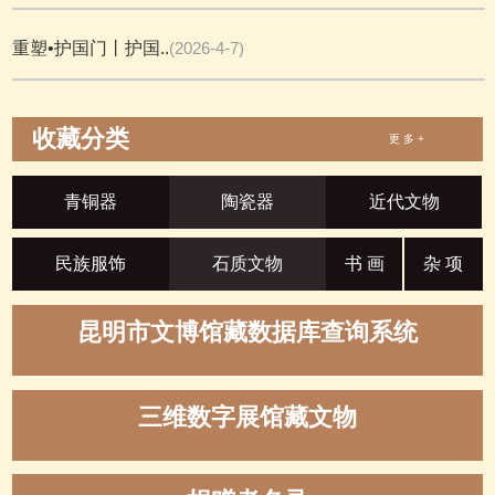
重塑•护国门丨护国..
(2026-4-7)
收藏分类
更 多 +
青铜器
陶瓷器
近代文物
民族服饰
石质文物
书 画
杂 项
昆明市文博馆藏数据库查询系统
三维数字展馆藏文物