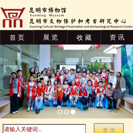
展 览
资 讯
首 页
收 藏