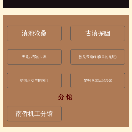
滇池沧桑
古滇探幽
天龙八部的世界
照见云南(影像里的昆明)
护国运动与护国门
昆明飞虎队纪念馆
分 馆
南侨机工分馆