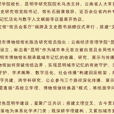
学院校长、昆明学研究院院长马杰主持。云南省人大常
史研究馆党组书记、馆长石丽康致辞。近百余位省内外专
记忆活化与数字人文赋能等议题展开热议。
“馆员会客厅”揭牌及文史图书捐赠仪式举行，搭建“文
博物馆馆长陈浩研究馆员指出：云南经济管理学院“昆明
牌设立，标志着“昆明”作为城市单元首次被自觉且全局
明市博物馆长期承载城市记忆的收藏、研究、展示与传播
物馆如何突破传统边界，实现昆明城市记忆的有效守护、
守护、学术阐释、数字活化、社会传播”构建回应框架，
字共建、跨学科研究、公众参与三个路径深化传播、展示
需遵循“高校立学理、博物馆做转换器”模式，将纸面学
焦昆明学建设，凝聚广泛共识；搭建文理交叉、古今贯
念落地为体系化学术门类；既深耕学理建构，又紧扣城市