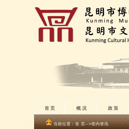
首 页
概 况
政 策
当前位置：
首 页
-->馆内资讯