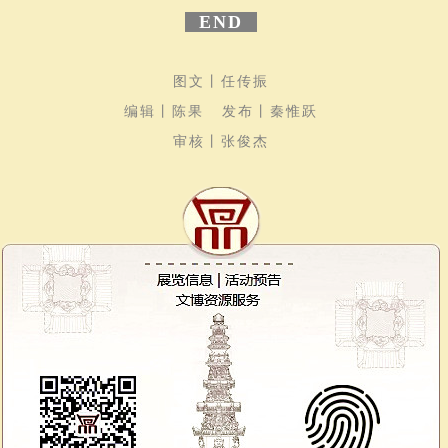
END
图文丨任传振
编辑丨陈果 发布丨秦惟跃
审核丨张俊杰