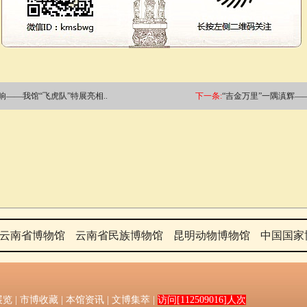
——我馆“飞虎队”特展亮相..
下一条:
“吉金万里”一隅滇辉—
云南省博物馆
云南省民族博物馆
昆明动物博物馆
中国国家
展览
|
市博收藏
|
本馆资讯
|
文博集萃
|
访问[112509016]人次