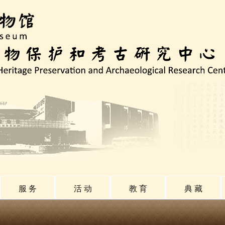
服 务
活 动
教 育
典 藏