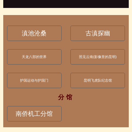
滇池沧桑
古滇探幽
天龙八部的世界
照见云南(影像里的昆明)
护国运动与护国门
昆明飞虎队纪念馆
分 馆
南侨机工分馆