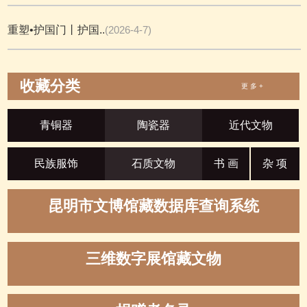
重塑•护国门丨护国..
(2026-4-7)
收藏分类
更 多 +
青铜器
陶瓷器
近代文物
民族服饰
石质文物
书 画
杂 项
昆明市文博馆藏数据库查询系统
三维数字展馆藏文物