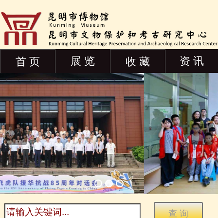
展 览
资 讯
首 页
收 藏