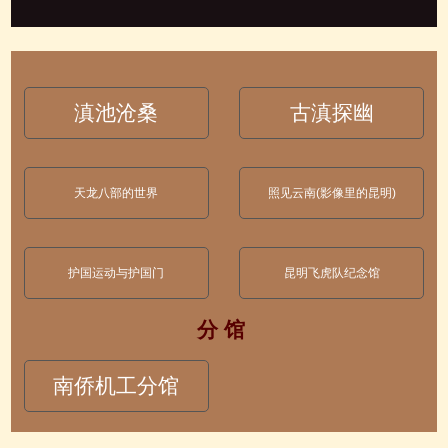
滇池沧桑
古滇探幽
天龙八部的世界
照见云南(影像里的昆明)
护国运动与护国门
昆明飞虎队纪念馆
分 馆
南侨机工分馆