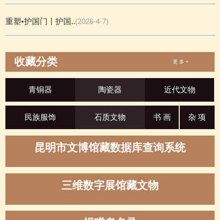
重塑•护国门丨护国..
(2026-4-7)
收藏分类
更 多 +
青铜器
陶瓷器
近代文物
民族服饰
石质文物
书 画
杂 项
昆明市文博馆藏数据库查询系统
三维数字展馆藏文物