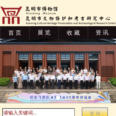
展 览
资 讯
首 页
收 藏