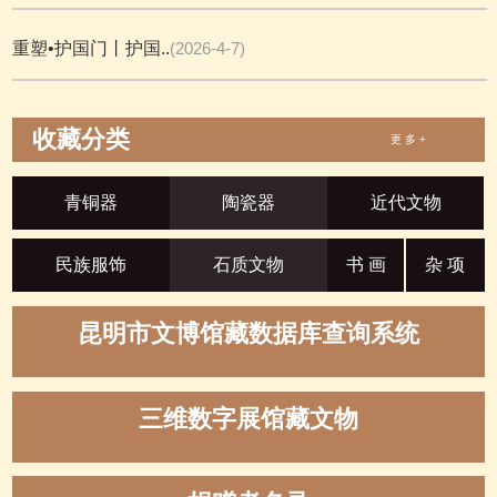
重塑•护国门丨护国..
(2026-4-7)
收藏分类
更 多 +
青铜器
陶瓷器
近代文物
民族服饰
石质文物
书 画
杂 项
昆明市文博馆藏数据库查询系统
三维数字展馆藏文物