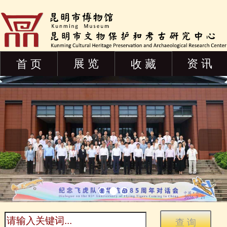
展 览
资 讯
首 页
收 藏