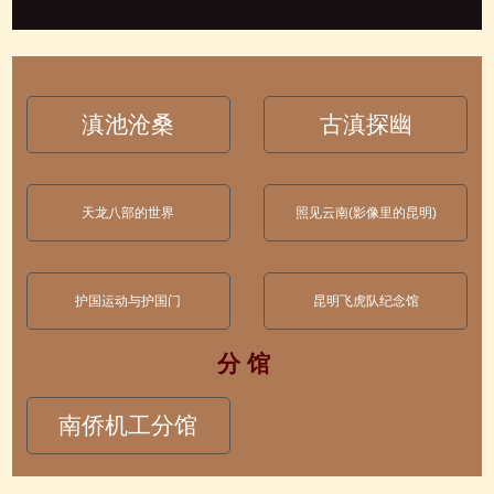
滇池沧桑
古滇探幽
天龙八部的世界
照见云南(影像里的昆明)
护国运动与护国门
昆明飞虎队纪念馆
分 馆
南侨机工分馆