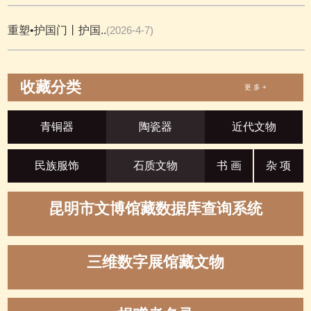
重塑•护国门丨护国..
(2026-4-7)
收藏分类
更 多 +
青铜器
陶瓷器
近代文物
民族服饰
石质文物
书 画
杂 项
昆明市文博馆藏数据库查询系统
三维数字展馆藏文物