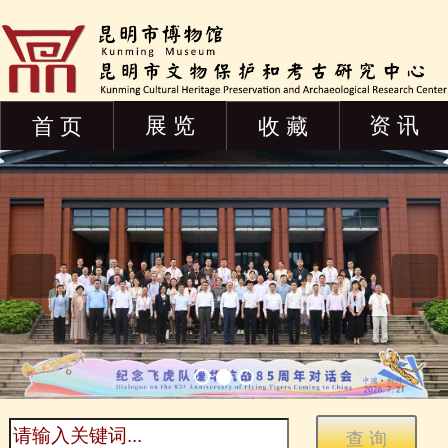
展 览
资 讯
首 页
收 藏