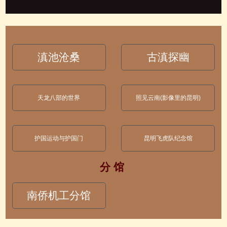
滇池沧桑
古滇探幽
天龙八部的世界
照见云南(影像里的昆明)
护国运动与护国门
昆明飞虎队纪念馆
分 馆
南侨机工分馆