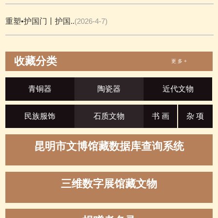
重塑•护国门丨护国..
(2026-4-7)
收藏分类
更 多 +
青铜器
陶瓷器
近代文物
民族服饰
石质文物
书 画
杂 项
昆明市文博馆藏数据库查询系统
三维数字展馆藏文物