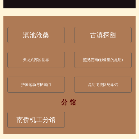
滇池沧桑
古滇探幽
天龙八部的世界
照见云南(影像里的昆明)
护国运动与护国门
昆明飞虎队纪念馆
分 馆
南侨机工分馆