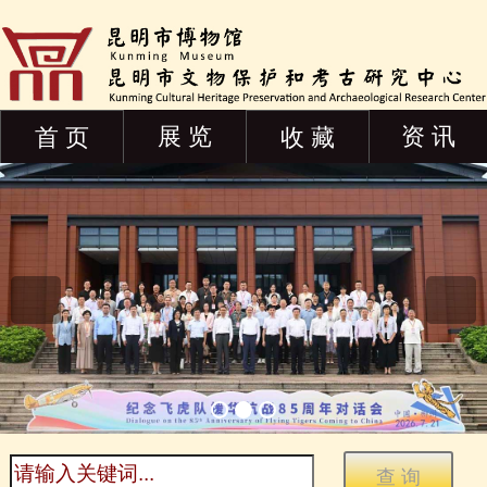
展 览
资 讯
首 页
收 藏