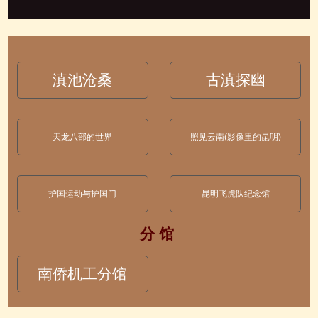
滇池沧桑
古滇探幽
天龙八部的世界
照见云南(影像里的昆明)
护国运动与护国门
昆明飞虎队纪念馆
分 馆
南侨机工分馆