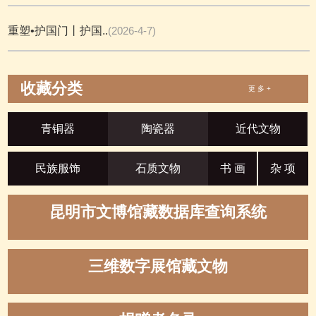
重塑•护国门丨护国..
(2026-4-7)
收藏分类
更 多 +
青铜器
陶瓷器
近代文物
民族服饰
石质文物
书 画
杂 项
昆明市文博馆藏数据库查询系统
三维数字展馆藏文物