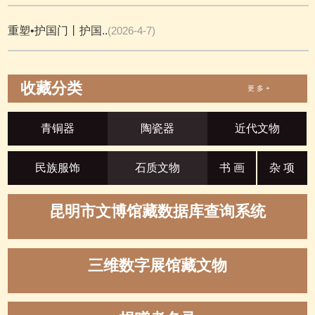
重塑•护国门丨护国..
(2026-4-7)
收藏分类
更 多 +
青铜器
陶瓷器
近代文物
民族服饰
石质文物
书 画
杂 项
昆明市文博馆藏数据库查询系统
三维数字展馆藏文物