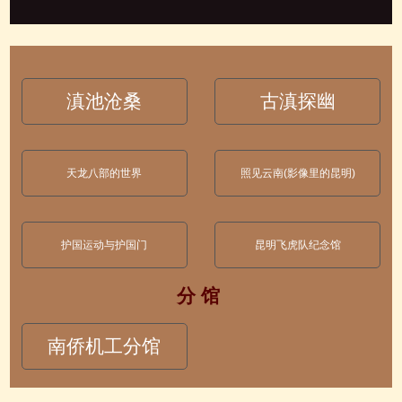
滇池沧桑
古滇探幽
天龙八部的世界
照见云南(影像里的昆明)
护国运动与护国门
昆明飞虎队纪念馆
分 馆
南侨机工分馆