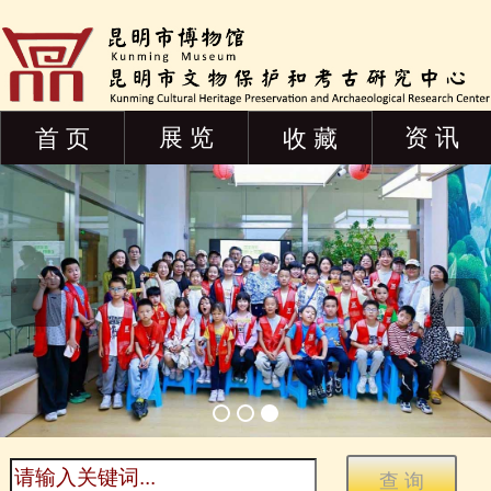
展 览
资 讯
首 页
收 藏