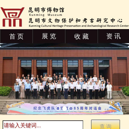
展 览
资 讯
首 页
收 藏