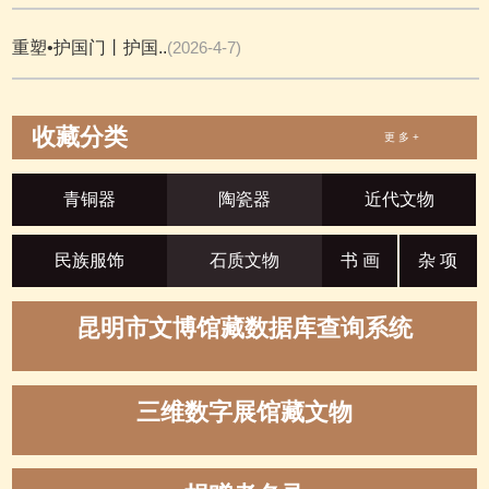
重塑•护国门丨护国..
(2026-4-7)
收藏分类
更 多 +
青铜器
陶瓷器
近代文物
民族服饰
石质文物
书 画
杂 项
昆明市文博馆藏数据库查询系统
三维数字展馆藏文物