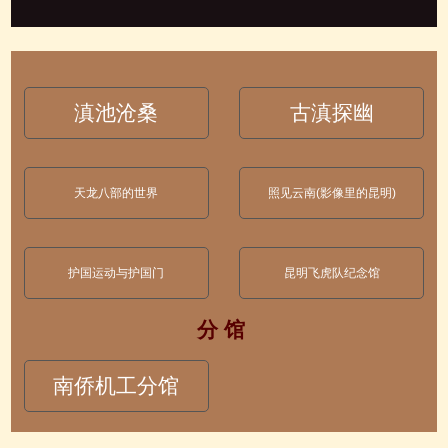
滇池沧桑
古滇探幽
天龙八部的世界
照见云南(影像里的昆明)
护国运动与护国门
昆明飞虎队纪念馆
分 馆
南侨机工分馆