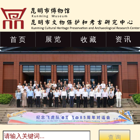
展 览
资 讯
首 页
收 藏