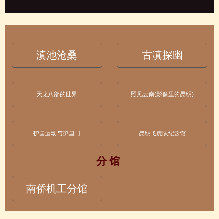
滇池沧桑
古滇探幽
天龙八部的世界
照见云南(影像里的昆明)
护国运动与护国门
昆明飞虎队纪念馆
分 馆
南侨机工分馆