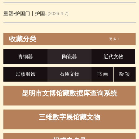
重塑•护国门丨护国..
(2026-4-7)
收藏分类
更 多 +
青铜器
陶瓷器
近代文物
民族服饰
石质文物
书 画
杂 项
昆明市文博馆藏数据库查询系统
三维数字展馆藏文物