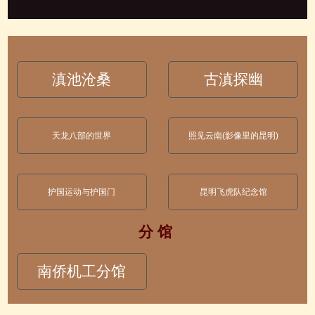
滇池沧桑
古滇探幽
天龙八部的世界
照见云南(影像里的昆明)
护国运动与护国门
昆明飞虎队纪念馆
分 馆
南侨机工分馆