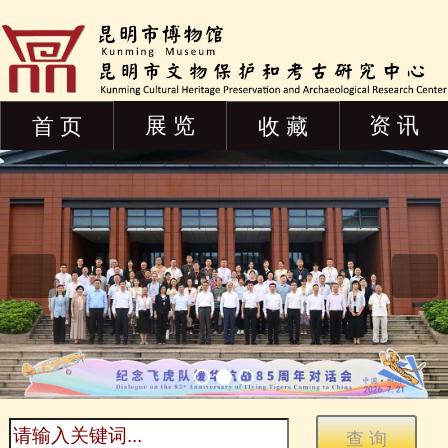
展 览
资 讯
首 页
收 藏