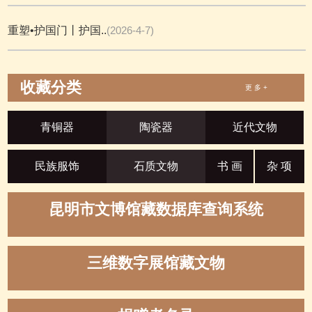
重塑•护国门丨护国..
(2026-4-7)
收藏分类
更 多 +
青铜器
陶瓷器
近代文物
民族服饰
石质文物
书 画
杂 项
昆明市文博馆藏数据库查询系统
三维数字展馆藏文物