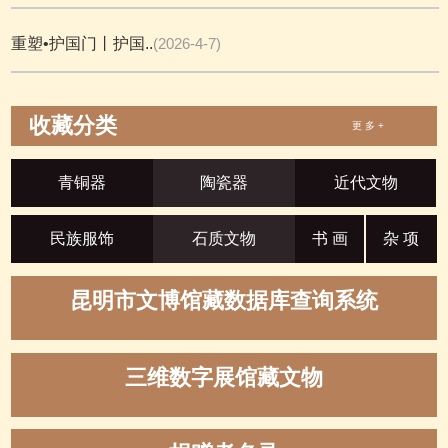
重塑•护国门丨护国..
(2026-4-7)
收藏分类
更 多 +
青铜器
陶瓷器
近代文物
民族服饰
石质文物
书 画
杂 项
昆明市文博馆藏数据库查询系统
三维数字展馆藏文物