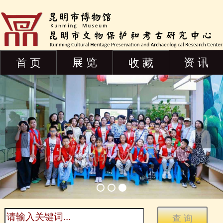
展 览
资 讯
首 页
收 藏