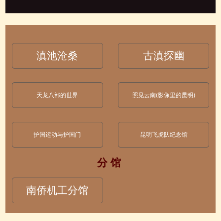
滇池沧桑
古滇探幽
天龙八部的世界
照见云南(影像里的昆明)
护国运动与护国门
昆明飞虎队纪念馆
分 馆
南侨机工分馆