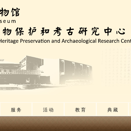
服 务
活 动
教 育
典 藏