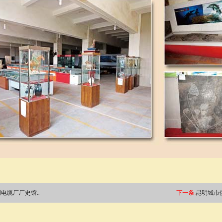
电缆厂厂史馆..
下一条:
昆明城市供