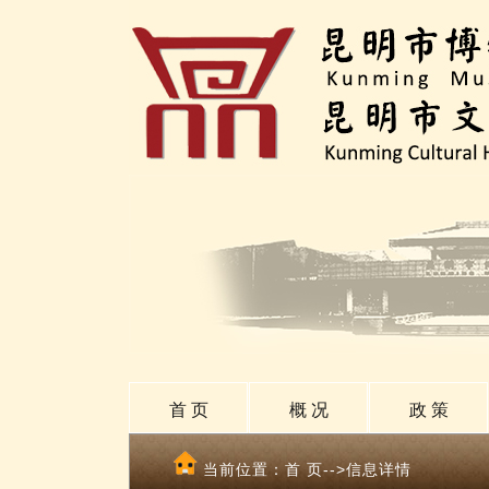
首 页
概 况
政 策
当前位置：
首 页
-->信息详情