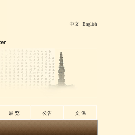
中文
|
English
展 览
公告
文 保