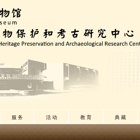
服 务
活 动
教 育
典 藏