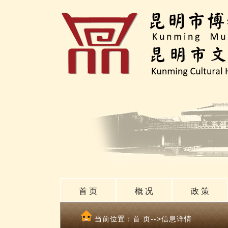
首 页
概 况
政 策
当前位置：
首 页
-->信息详情