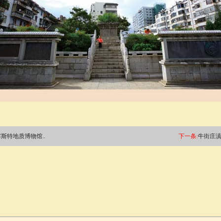
斯特地质博物馆..
下一条:
牛街庄滇