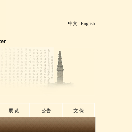
中文
|
English
展 览
公告
文 保