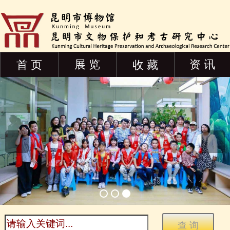
展 览
资 讯
首 页
收 藏