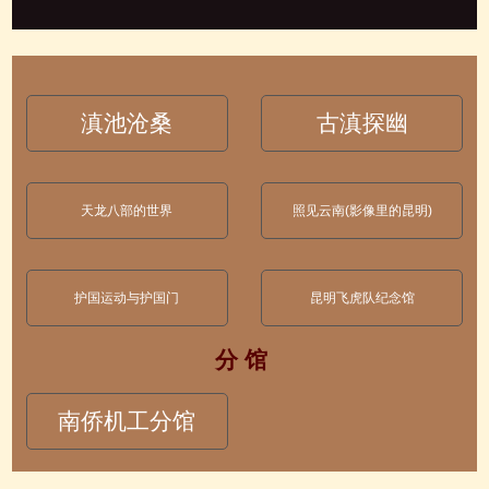
滇池沧桑
古滇探幽
天龙八部的世界
照见云南(影像里的昆明)
护国运动与护国门
昆明飞虎队纪念馆
分 馆
南侨机工分馆