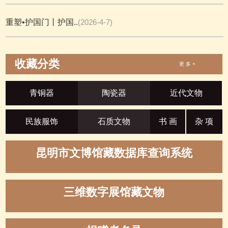
重塑•护国门丨护国..
(2026-4-7)
收藏分类
更 多 +
青铜器
陶瓷器
近代文物
民族服饰
石质文物
书 画
杂 项
昆明市文博馆藏数据库查询系统
三维数字展馆藏文物