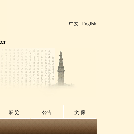
中文
|
English
展 览
公告
文 保