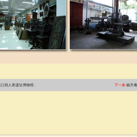
口洞人类遗址博物馆..
下一条:
杨升庵