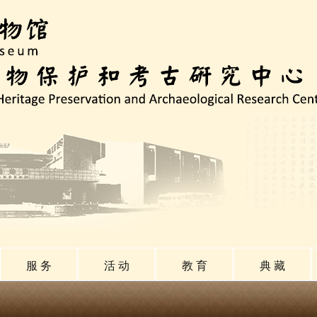
服 务
活 动
教 育
典 藏