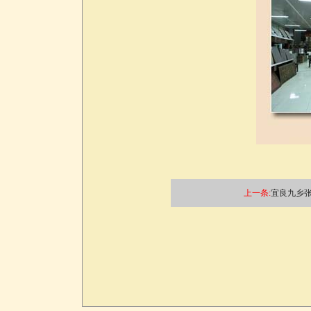
上一条:
宜良九乡张