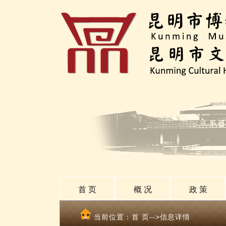
首 页
概 况
政 策
当前位置：
首 页
-->信息详情