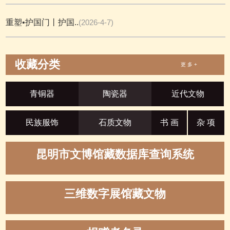
重塑•护国门丨护国..
(2026-4-7)
收藏分类
更 多 +
青铜器
陶瓷器
近代文物
民族服饰
石质文物
书 画
杂 项
昆明市文博馆藏数据库查询系统
三维数字展馆藏文物