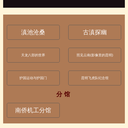
滇池沧桑
古滇探幽
天龙八部的世界
照见云南(影像里的昆明)
护国运动与护国门
昆明飞虎队纪念馆
分 馆
南侨机工分馆