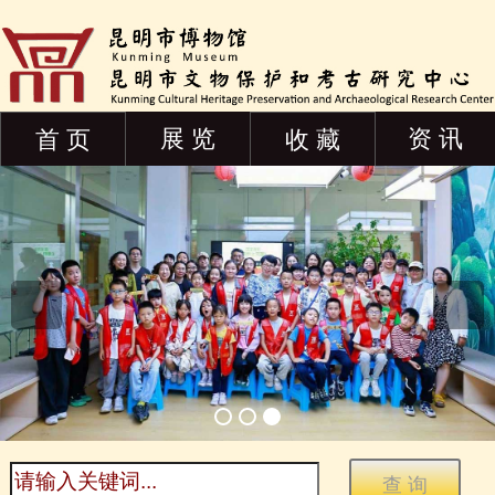
展 览
资 讯
首 页
收 藏